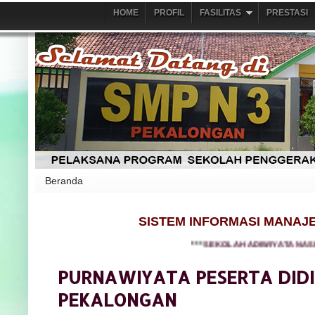
HOME
PROFIL
FASILITAS
PRESTASI
Beranda
SISTEM INFORMASI MANAJ
***
SEKOLAH ADIWIYATA NASIONAL dan
PURNAWIYATA PESERTA DIDIK
PEKALONGAN