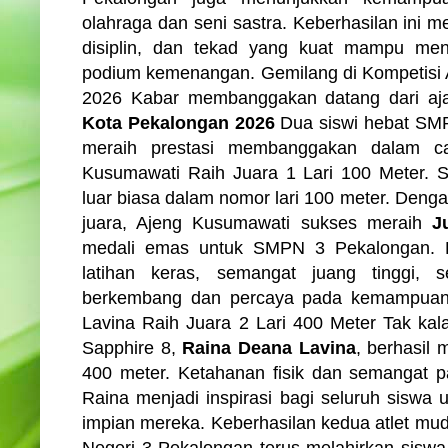
olahraga dan seni sastra. Keberhasilan ini m
disiplin, dan tekad yang kuat mampu men
podium kemenangan. Gemilang di Kompetisi A
2026 Kabar membanggakan datang dari a
Kota Pekalongan 2026
Dua siswi hebat SMP
meraih prestasi membanggakan dalam c
Kusumawati Raih Juara 1 Lari 100 Meter. Si
luar biasa dalam nomor lari 100 meter. Deng
juara, Ajeng Kusumawati sukses meraih
J
medali emas untuk SMPN 3 Pekalongan. Pre
latihan keras, semangat juang tinggi, s
berkembang dan percaya pada kemampuan d
Lavina Raih Juara 2 Lari 400 Meter Tak ka
Sapphire 8,
Raina Deana Lavina
, berhasil
400 meter. Ketahanan fisik dan semangat p
Raina menjadi inspirasi bagi seluruh siswa
impian mereka. Keberhasilan kedua atlet m
Negeri 3 Pekalongan terus melahirkan siswa