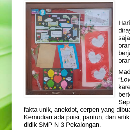
Hari
dir
saja
oran
berj
ora
Madi
“
Lov
kare
ber
Sepe
fakta unik, anekdot, cerpen yang dibu
Kemudian ada puisi, pantun, dan artike
didik SMP N 3 Pekalongan.